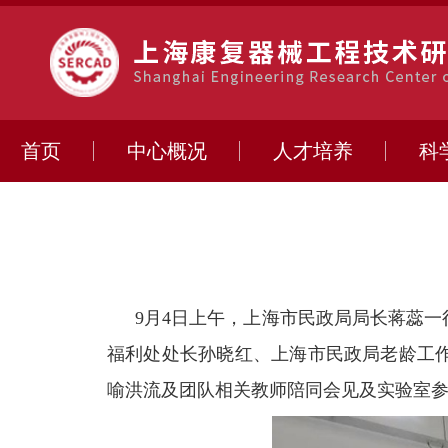
首页
中心概况
人才培养
科
9
月
4
日上午，
上海市民政局局长蒋蕊一
福利处处长孙晓红、上海市民政局老龄工
喻洪流及团队相关教师陪同会见
及实验室