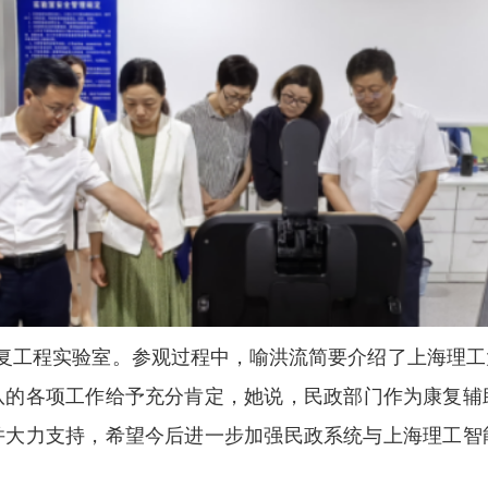
复工程
实验室
。
参观过程中，
喻洪流
简要介绍
了上海理工
队
的
各项工作
给予充分肯定
，
她说，民政部门作为康复辅
并大力支持，希望今后进一步加强民政系统与上海理工智