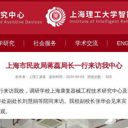
学研究
社会服务
学术交流
ENG
上海市民政局蒋蕊局长一行来访我中心
发布者：上理工康复
发布时间：2024-09-05
浏览次数：
828
行来访我校，调研学校上海康复器械工程技术研究中心及
作处副处长刘慧娟等陪同来访。
我校副
校长张华
会见来宾
参观
。